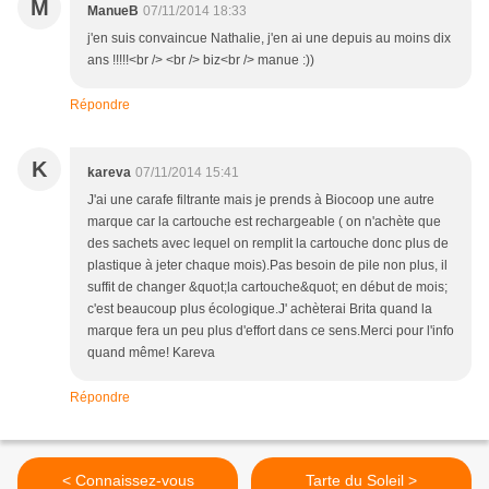
M
ManueB
07/11/2014 18:33
j'en suis convaincue Nathalie, j'en ai une depuis au moins dix
ans !!!!!<br /> <br /> biz<br /> manue :))
Répondre
K
kareva
07/11/2014 15:41
J'ai une carafe filtrante mais je prends à Biocoop une autre
marque car la cartouche est rechargeable ( on n'achète que
des sachets avec lequel on remplit la cartouche donc plus de
plastique à jeter chaque mois).Pas besoin de pile non plus, il
suffit de changer &quot;la cartouche&quot; en début de mois;
c'est beaucoup plus écologique.J' achèterai Brita quand la
marque fera un peu plus d'effort dans ce sens.Merci pour l'info
quand même! Kareva
Répondre
< Connaissez-vous
Tarte du Soleil >