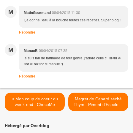
M
MatinGourmand
08/04/2015 11:30
Ça donne l'eau à la bouche toutes ces recettes. Super blog !
Répondre
M
ManueB
08/04/2015 07:35
je suis fan de tartinade de tout genre, j'adore celle ci !!!!<br />
<br /> biz<br /> manue :)
Répondre
< Mon coup de coeur du
Magret de Canard séché
week-end : ChocoMe
Thym - Piment d'Espelette
>
Hébergé par Overblog