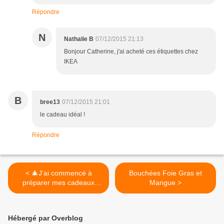
Répondre
N
Nathalie B
07/12/2015 21:13
Bonjour Catherine, j'ai acheté ces étiquettes chez
IKEA
B
bree13
07/12/2015 21:01
le cadeau idéal !
Répondre
< 🎄J'ai commencé à
Bouchées Foie Gras et
préparer mes cadeaux
Mangue >
gourmands pour Noël ... Et
vous? 🎄
#cuisinertoutsimplement
Hébergé par Overblog