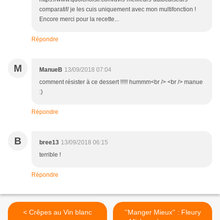
comparatif/ je les cuis uniquement avec mon multifonction !
Encore merci pour la recette...
Répondre
M
ManueB
13/09/2018 07:04
comment résister à ce dessert !!!!! hummm<br /> <br /> manue
:)
Répondre
B
bree13
13/09/2018 06:15
terrible !
Répondre
< Crêpes au Vin blanc
''Manger Mieux'' : Fleury