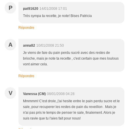
P
pat91620
14/01/2008 17:01
Très sympa ta recette, je note! Bises Patricia
Répondre
A
anna82
10/01/2008 21:50
Je viens de faie du pain perdu sucré avec des restes de
brioche, mais je note ta recette , c'est certain que mes loulous
vont aimer cela.
Répondre
V
Vanessa (CM)
08/01/2008 04:28
Mmmmm! C'est drole, j'ai hesite entre le pain perdu sucre et le
sale, pour recuperer les restes de pain du reveillon . Mais je
n'ai pas pris le temps de penser le sale, finalement. Alors je
suis ravie que tu l'aies fait pour nous!