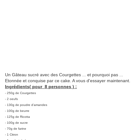
Un Gâteau sucré avec des Courgettes ... et pourquoi pas ...
Etonnée et conquise par ce cake. A vous d'essayer maintenant.
Ingrédients( pour 8 personnes ) :
- 250g de Courgettes
- 2 oeufs
- 130g de poudre d'amandes
- 100g de beurre
- 125g de Ricotta
- 100g de sucre
- 70g de farine
- 1 Citron