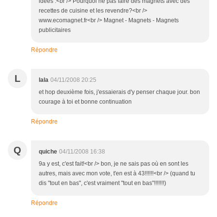
idées :<br /> Pourquoi ne pas faire des magnets avec des
recettes de cuisine et les revendre?<br />
www.ecomagnet.fr<br /> Magnet - Magnets - Magnets
publicitaires
Répondre
L
lala
04/11/2008 20:25
et hop deuxième fois, j'essaierais d'y penser chaque jour. bon
courage à toi et bonne continuation
Répondre
Q
quiche
04/11/2008 16:38
9a y est, c'est fait!<br /> bon, je ne sais pas où en sont les
autres, mais avec mon vote, t'en est à 43!!!!!!<br /> (quand tu
dis "tout en bas", c'est vraiment "tout en bas"!!!!!!!)
Répondre