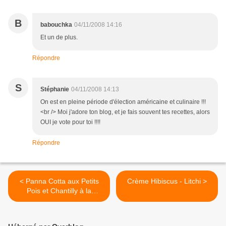
B
babouchka
04/11/2008 14:16
Et un de plus.
Répondre
S
Stéphanie
04/11/2008 14:13
On est en pleine période d'élection américaine et culinaire !!!
<br /> Moi j'adore ton blog, et je fais souvent tes recettes, alors
OUI je vote pour toi !!!!
Répondre
< Panna Cotta aux Petits
Crème Hibiscus - Litchi >
Pois et Chantilly à la
Menthe