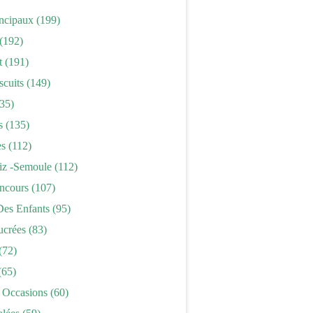
incipaux
(199)
(192)
t
(191)
scuits
(149)
35)
s
(135)
es
(112)
iz -semoule
(112)
ncours
(107)
Des Enfants
(95)
ucrées
(83)
(72)
(65)
 Occasions
(60)