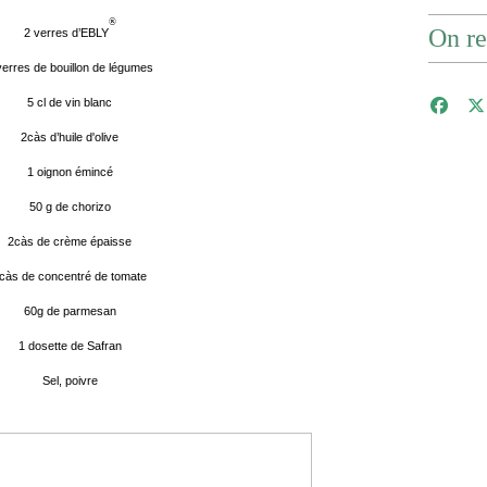
®
On re
2 verres d’EBLY
verres de bouillon de légumes
5 cl de vin blanc
2càs d’huile d'olive
1 oignon émincé
50 g
de chorizo
2càs de crème épaisse
càs de concentré de tomate
60g de parmesan
1 dosette de Safran
Sel, poivre