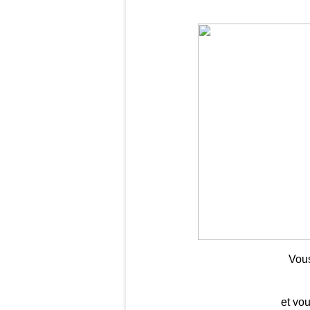
Vou
et vo