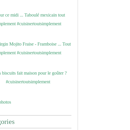
photos
ories