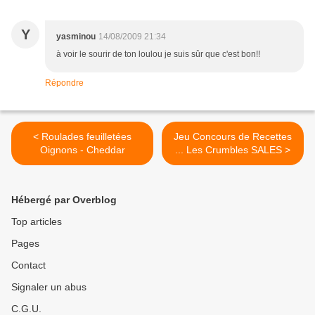
Y
yasminou
14/08/2009 21:34
à voir le sourir de ton loulou je suis sûr que c'est bon!!
Répondre
< Roulades feuilletées
Jeu Concours de Recettes
Oignons - Cheddar
... Les Crumbles SALES >
Hébergé par Overblog
Top articles
Pages
Contact
Signaler un abus
C.G.U.