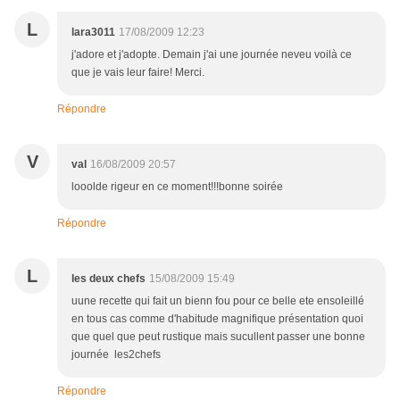
L
lara3011
17/08/2009 12:23
j'adore et j'adopte. Demain j'ai une journée neveu voilà ce
que je vais leur faire! Merci.
Répondre
V
val
16/08/2009 20:57
looolde rigeur en ce moment!!!bonne soirée
Répondre
L
les deux chefs
15/08/2009 15:49
uune recette qui fait un bienn fou pour ce belle ete ensoleillé
en tous cas comme d'habitude magnifique présentation quoi
que quel que peut rustique mais sucullent passer une bonne
journée les2chefs
Répondre