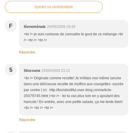
Ajouter un commentaire
F
féenoménale
26/09/2009 19:49
<br /> je suis curieuse de connaitre le gout de ce mélange.<br
/> <br /> <br />
Répondre
5
56oceane
25/09/2009 23:12
<br /> Originale comme recette! Je m'étais moi-même lancée
dans une délicieuse recette de muffins aux courgettes -sucrée
par contre ( ici: http://bioisbiotiful.over-blog.com/article-
35079745.html )<br /> - toi tu vas plus loin en y ajoutant des
haricots ! En entrée, avec une petite salade, ça me tente bien!
<br /> <br /> <br />
Répondre