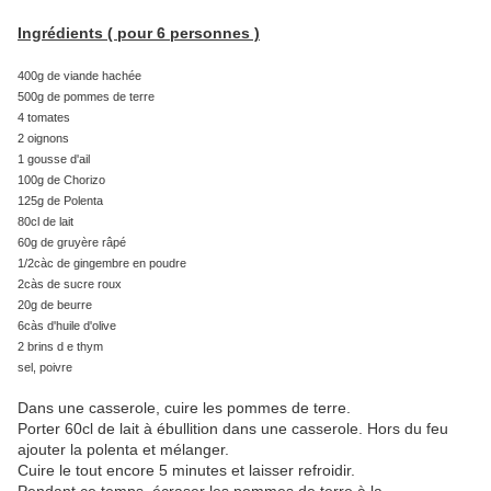
Ingrédients ( pour 6 personnes )
400g de viande hachée
500g de pommes de terre
4 tomates
2 oignons
1 gousse d'ail
100g de Chorizo
125g de Polenta
80cl de lait
60g de gruyère râpé
1/2càc de gingembre en poudre
2càs de sucre roux
20g de beurre
6càs d'huile d'olive
2 brins d e thym
sel, poivre
Dans une casserole, cuire les pommes de terre.
Porter 60cl de lait à ébullition dans une casserole. Hors du feu
ajouter la polenta et mélanger.
Cuire le tout encore 5 minutes et laisser refroidir.