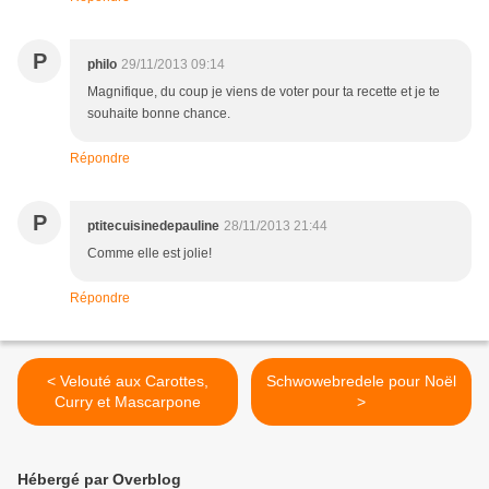
P
philo
29/11/2013 09:14
Magnifique, du coup je viens de voter pour ta recette et je te
souhaite bonne chance.
Répondre
P
ptitecuisinedepauline
28/11/2013 21:44
Comme elle est jolie!
Répondre
< Velouté aux Carottes,
Schwowebredele pour Noël
Curry et Mascarpone
>
Hébergé par Overblog