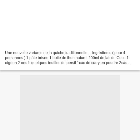
Une nouvelle variante de la quiche traditionnelle ... Ingrédients ( pour 4
personnes ) 1 pâte brisée 1 boite de thon naturel 200ml de lait de Coco 1
oignon 2 oeufs quelques feuilles de persil 1càc de curry en poudre 2càs
d'Huile d'olive Poivre Préparation...