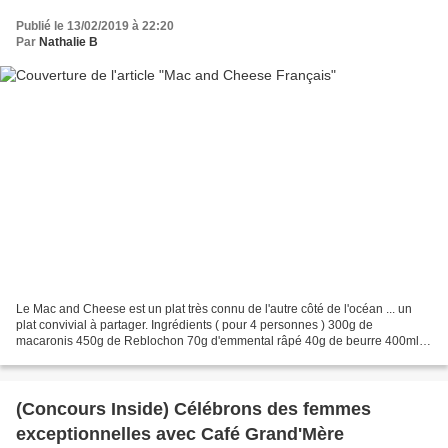
Publié le 13/02/2019 à 22:20
Par
Nathalie B
Le Mac and Cheese est un plat très connu de l'autre côté de l'océan ... un
plat convivial à partager. Ingrédients ( pour 4 personnes ) 300g de
macaronis 450g de Reblochon 70g d'emmental râpé 40g de beurre 400ml
de lait 15g de farine 1càc de moutarde 2càc...
(Concours Inside) Célébrons des femmes
exceptionnelles avec Café Grand'Mère