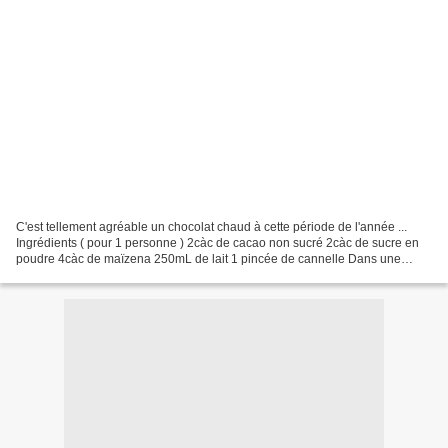
C'est tellement agréable un chocolat chaud à cette période de l'année ...
Ingrédients ( pour 1 personne ) 2càc de cacao non sucré 2càc de sucre en
poudre 4càc de maïzena 250mL de lait 1 pincée de cannelle Dans une
petite casserole, mélanger le sucre en...