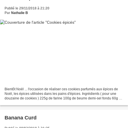
Publié le 29/11/2018 à 21:20
Par
Nathalie B
Bientôt Noël ... l'occasion de réaliser ces cookies parfumés aux épices de
Noël, les épices utilisées dans les pains d'épices. Ingrédients ( pour une
douzaine de cookies ) 225g de farine 100g de beurre demi-sel fondu 60g de
sucre en poudre 60g de sucre...
Banana Curd