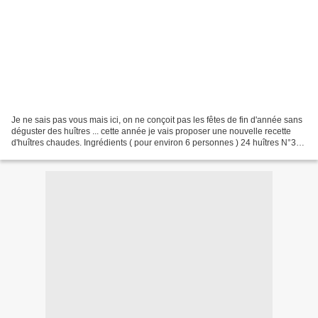
Je ne sais pas vous mais ici, on ne conçoit pas les fêtes de fin d'année sans
déguster des huîtres ... cette année je vais proposer une nouvelle recette
d'huîtres chaudes. Ingrédients ( pour environ 6 personnes ) 24 huîtres N°3
120g de Chorizo doux Du...