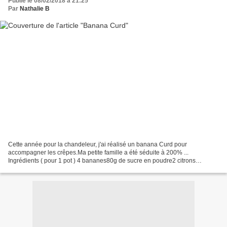
Publié le 08/02/2018 à 21:25
Par
Nathalie B
Cette année pour la chandeleur, j'ai réalisé un banana Curd pour
accompagner les crêpes.Ma petite famille a été séduite à 200% ...
Ingrédients ( pour 1 pot ) 4 bananes80g de sucre en poudre2 citrons
jaune1càs de Maïzena2 œufs25g de beurre demi-sel1/2...