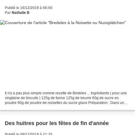
Publié le 16/12/2019 à 06:00
Par
Nathalie B
Il n'y a pas plus simple comme recette de Breteles ... Ingrédients ( pour une
vingtaine de biscuits ) 125g de farine 125g de beurre 60g de sucre en
poudre 90g de poudre de noisettes du sucre glace Préparation : Dans un
saladier, mélanger le beurre ramolli...
Des huitres pour les fêtes de fin d'année
Publié le 09/12/2019 à 21:25