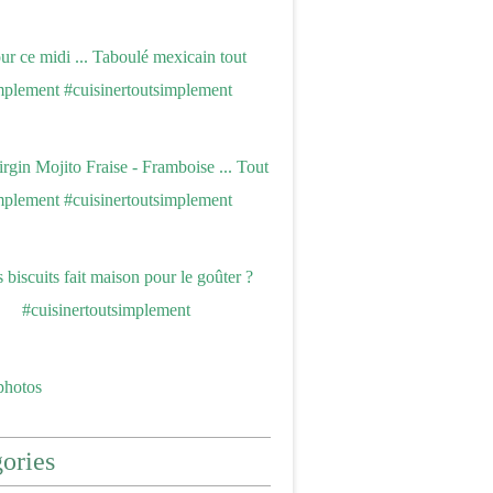
photos
ories