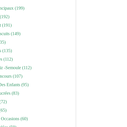
incipaux
(199)
(192)
t
(191)
scuits
(149)
35)
s
(135)
es
(112)
iz -semoule
(112)
ncours
(107)
Des Enfants
(95)
ucrées
(83)
(72)
(65)
 Occasions
(60)