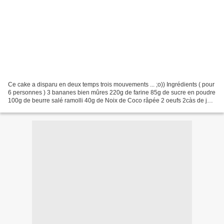
Ce cake a disparu en deux temps trois mouvements ... ;o)) Ingrédients ( pour
6 personnes ) 3 bananes bien mûres 220g de farine 85g de sucre en poudre
100g de beurre salé ramolli 40g de Noix de Coco râpée 2 oeufs 2càs de jus
de citron 1/2 sachet de levure...