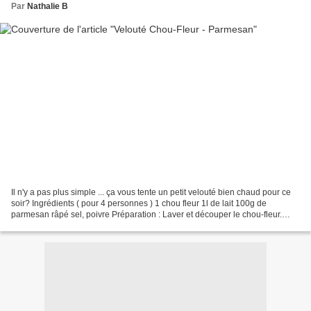
Par
Nathalie B
Il n'y a pas plus simple ... ça vous tente un petit velouté bien chaud pour ce
soir? Ingrédients ( pour 4 personnes ) 1 chou fleur 1l de lait 100g de
parmesan râpé sel, poivre Préparation : Laver et découper le chou-fleur.
Dans une grande casserole, verser...