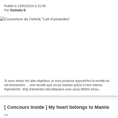
Publié le 22/02/2016 à 21:00
Par
Nathalie B
Si vous aimez les laits végétaux, je vous propose aujourd'hui la recette du
lait d'amandes .... une recette que j'ai pu réaliser grâce à mon vitamix.
Ingrédients : 80g d'amandes décortiquées avec peau 800ml d'eau
Préparation : La veille : faire tremper...
[ Concours Inside ] My heart belongs to Mamie
...