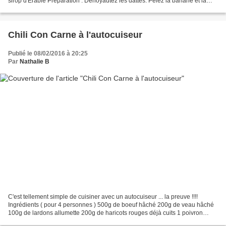
sirop d'Erable Préparation : Dénoyautez les dattes. Pelez la banane et la
couper en en rondelles Verser...
Chili Con Carne à l'autocuiseur
Publié le 08/02/2016 à 20:25
Par
Nathalie B
C'est tellement simple de cuisiner avec un autocuiseur ... la preuve !!!!
Ingrédients ( pour 4 personnes ) 500g de boeuf hâché 200g de veau hâché
100g de lardons allumette 200g de haricots rouges déjà cuits 1 poivron
rouge 2 oignons 400g de tomates pelées...