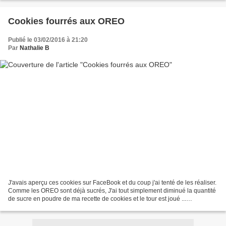
Cookies fourrés aux OREO
Publié le 03/02/2016 à 21:20
Par
Nathalie B
J'avais aperçu ces cookies sur FaceBook et du coup j'ai tenté de les réaliser.
Comme les OREO sont déjà sucrés, J'ai tout simplement diminué la quantité
de sucre en poudre de ma recette de cookies et le tour est joué ...
Ingrédients ( pour 6 gros cookies...