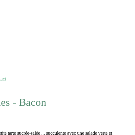
act
ies - Bacon
ite tarte sucrée-salée ... succulente avec une salade verte et