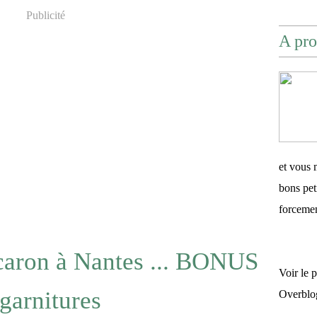
Publicité
A pro
et vous 
bons pet
forceme
aron à Nantes ... BONUS
Voir le 
 garnitures
Overblo