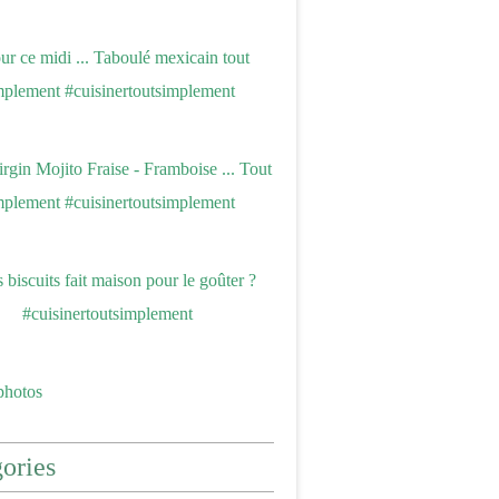
photos
ories