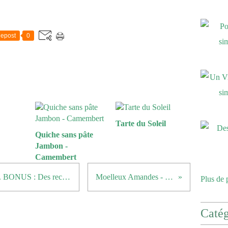
epost
0
Tarte du Soleil
Quiche sans pâte
Jambon -
Camembert
Un Cours de Macaron à Nantes ... BONUS : Des recettes de garnitures
Moelleux Amandes - Rhubarbe
Plus de 
Catég