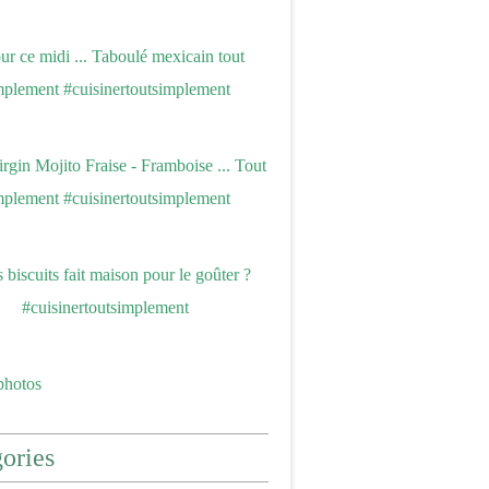
photos
ories