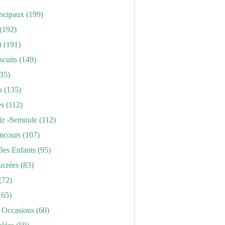
incipaux
(199)
(192)
t
(191)
scuits
(149)
35)
s
(135)
es
(112)
iz -semoule
(112)
ncours
(107)
Des Enfants
(95)
ucrées
(83)
(72)
(65)
 Occasions
(60)