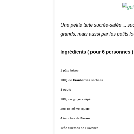
Une petite tarte sucrée-salée ... s
grands, mais aussi par les petits lo
Ingrédients ( pour 6 personnes )
1 pâte brisée
100g de
Cranberries
séchées
3 oeufs
100g de gruyère râpé
20cl de crème liquide
4 tranches de
Bacon
1càc d'herbes de Provence