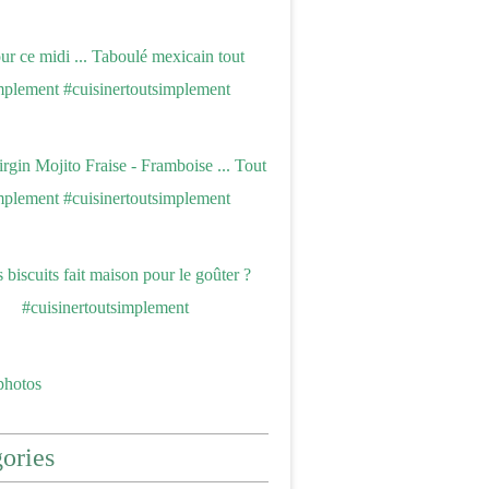
photos
ories