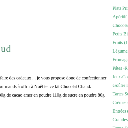
Plats Pr
Apéritif
Chocola
Petits Bi
Fruits
(1
aud
Légume
Fromag
Pâtes -r
Jeux-Co
faire des cadeaux ... je vous propose donc de confectionner
Goûter 
urmands à offrir à Noêl tel ce kit Chocolat Chaud.
Tartes S
r 80g de cacao amer en poudre 110g de sucre en poudre 80g
Crèmes
Entrées
Grandes