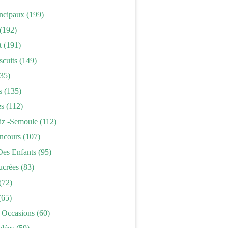
incipaux
(199)
(192)
t
(191)
scuits
(149)
35)
s
(135)
es
(112)
iz -semoule
(112)
ncours
(107)
Des Enfants
(95)
ucrées
(83)
(72)
(65)
 Occasions
(60)