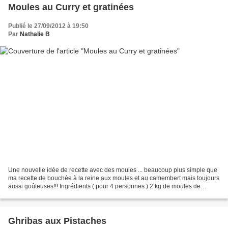
Moules au Curry et gratinées
Publié le 27/09/2012 à 19:50
Par
Nathalie B
Une nouvelle idée de recette avec des moules ... beaucoup plus simple que
ma recette de bouchée à la reine aux moules et au camembert mais toujours
aussi goûteuses!!! Ingrédients ( pour 4 personnes ) 2 kg de moules de
Bouchot assez grosses 4 échalotes...
Ghribas aux Pistaches