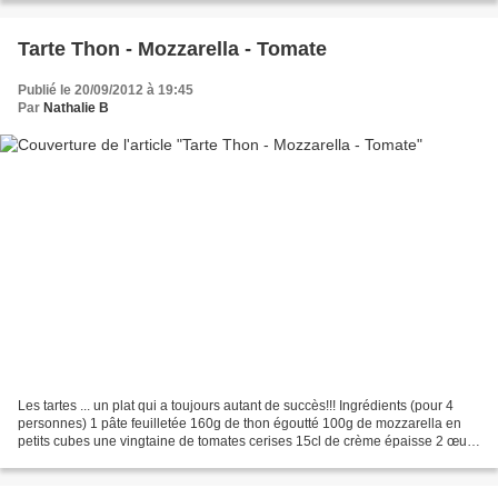
Tarte Thon - Mozzarella - Tomate
Publié le 20/09/2012 à 19:45
Par
Nathalie B
Les tartes ... un plat qui a toujours autant de succès!!! Ingrédients (pour 4
personnes) 1 pâte feuilletée 160g de thon égoutté 100g de mozzarella en
petits cubes une vingtaine de tomates cerises 15cl de crème épaisse 2 œufs
sel, poivre Étaler la pâte...