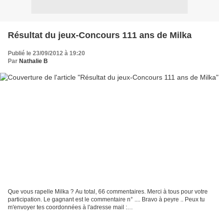
Résultat du jeux-Concours 111 ans de Milka
Publié le 23/09/2012 à 19:20
Par
Nathalie B
Que vous rapelle Milka ? Au total, 66 commentaires. Merci à tous pour votre
participation. Le gagnant est le commentaire n° .... Bravo à peyre .. Peux tu
m'envoyer tes coordonnées à l'adresse mail :
cuisinertsimplement@gmail.com afin de recevoir ton lot...