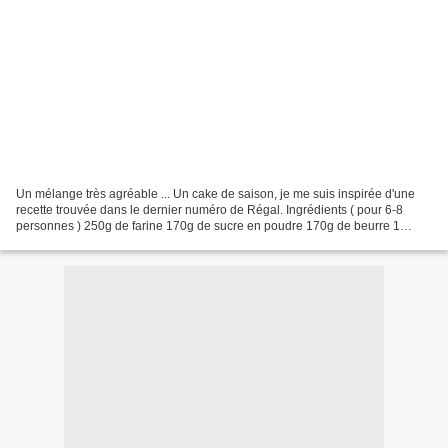
Un mélange très agréable ... Un cake de saison, je me suis inspirée d'une
recette trouvée dans le dernier numéro de Régal. Ingrédients ( pour 6-8
personnes ) 250g de farine 170g de sucre en poudre 170g de beurre 1
pomme 60g de poudre de noisettes 40g...