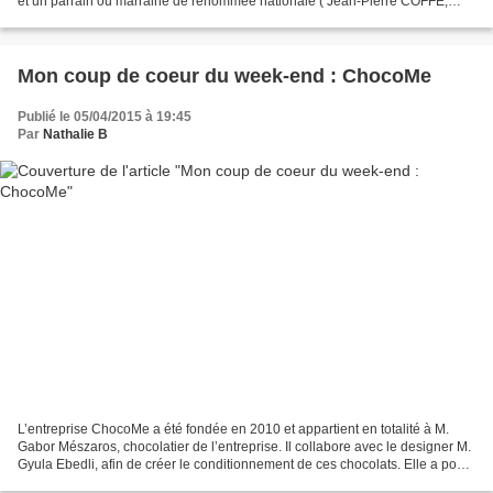
et un parrain ou marraine de renommée nationale ( Jean-Pierre COFFE,
Yvan CADIOU, Carinne TEYSSANDIER,...
Mon coup de coeur du week-end : ChocoMe
Publié le 05/04/2015 à 19:45
Par
Nathalie B
L’entreprise ChocoMe a été fondée en 2010 et appartient en totalité à M.
Gabor Mészaros, chocolatier de l’entreprise. Il collabore avec le designer M.
Gyula Ebedli, afin de créer le conditionnement de ces chocolats. Elle a pour
ambition principale d'offrir...