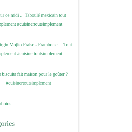
photos
ories