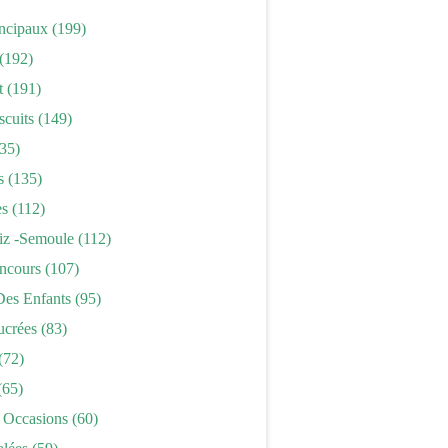
incipaux
(199)
(192)
t
(191)
scuits
(149)
35)
s
(135)
es
(112)
iz -semoule
(112)
ncours
(107)
Des Enfants
(95)
ucrées
(83)
(72)
(65)
 Occasions
(60)