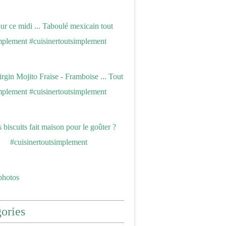
photos
ories