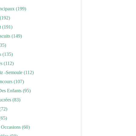
incipaux
(199)
(192)
t
(191)
scuits
(149)
35)
s
(135)
es
(112)
iz -semoule
(112)
ncours
(107)
Des Enfants
(95)
ucrées
(83)
(72)
(65)
 Occasions
(60)