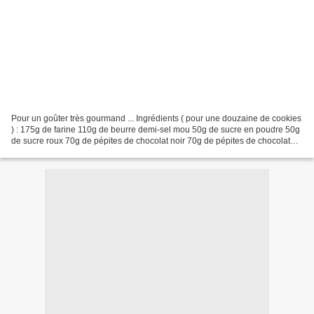
Pour un goûter très gourmand ... Ingrédients ( pour une douzaine de cookies
) : 175g de farine 110g de beurre demi-sel mou 50g de sucre en poudre 50g
de sucre roux 70g de pépites de chocolat noir 70g de pépites de chocolat
blanc 1 œuf 1càs de chocolat...