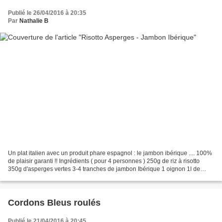
Publié le 26/04/2016 à 20:35
Par
Nathalie B
Un plat italien avec un produit phare espagnol : le jambon ibérique .... 100%
de plaisir garanti !! Ingrédients ( pour 4 personnes ) 250g de riz à risotto
350g d'asperges vertes 3-4 tranches de jambon Ibérique 1 oignon 1l de
bouillon de légumes 60ml de...
Cordons Bleus roulés
Publié le 21/04/2016 à 20:45