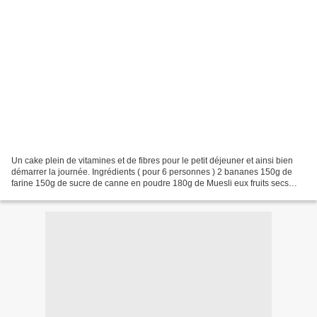
Un cake plein de vitamines et de fibres pour le petit déjeuner et ainsi bien
démarrer la journée. Ingrédients ( pour 6 personnes ) 2 bananes 150g de
farine 150g de sucre de canne en poudre 180g de Muesli eux fruits secs
300ml de lait 3 oeufs 1 sachet...