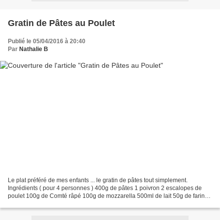
Gratin de Pâtes au Poulet
Publié le 05/04/2016 à 20:40
Par
Nathalie B
Le plat préféré de mes enfants ... le gratin de pâtes tout simplement.
Ingrédients ( pour 4 personnes ) 400g de pâtes 1 poivron 2 escalopes de
poulet 100g de Comté râpé 100g de mozzarella 500ml de lait 50g de farine
50g de beurre une pincée de noix de...