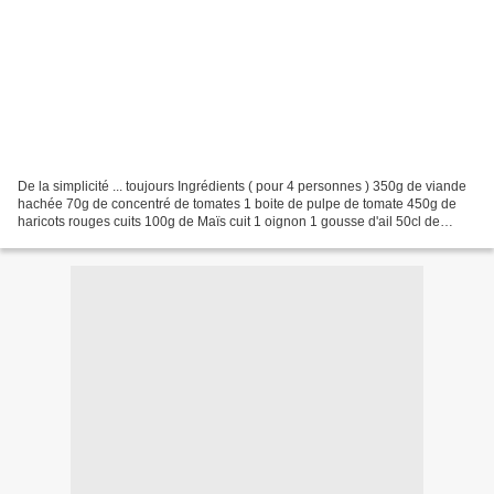
De la simplicité ... toujours Ingrédients ( pour 4 personnes ) 350g de viande
hachée 70g de concentré de tomates 1 boite de pulpe de tomate 450g de
haricots rouges cuits 100g de Maïs cuit 1 oignon 1 gousse d'ail 50cl de
bouillon de Boeuf 2 pincées de...