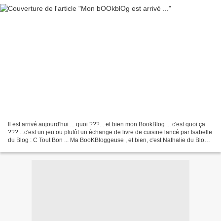
Il est arrivé aujourd'hui ... quoi ???... et bien mon BookBlog ... c'est quoi ça
??? ...c'est un jeu ou plutôt un échange de livre de cuisine lancé par Isabelle
du Blog : C Tout Bon ... Ma BooKBloggeuse , et bien, c'est Nathalie du Blog :
Du Côté de Willow...