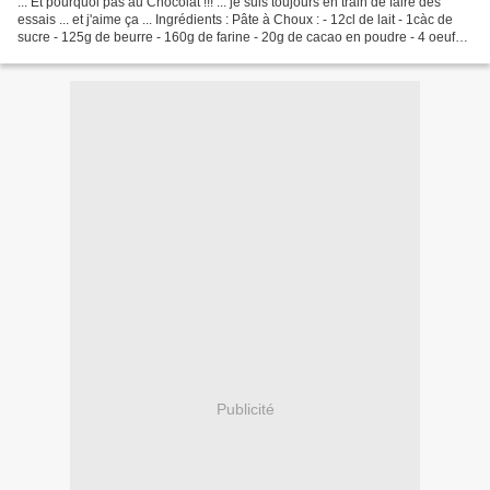
... Et pourquoi pas au Chocolat !!! ... je suis toujours en train de faire des
essais ... et j'aime ça ... Ingrédients : Pâte à Choux : - 12cl de lait - 1càc de
sucre - 125g de beurre - 160g de farine - 20g de cacao en poudre - 4 oeufs -
sel Dans une...
Publicité