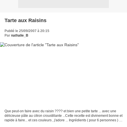
Tarte aux Raisins
Publié le 25/09/2007 à 20:15
Par
nathalie_B
Que peut-on faire avec du raisin ???? et bien une petite tarte ... avec une
délicieuse pâte au citron croustillante ...Cette recette est divinement bonne et
rapide à faire... et ces couleurs , j'adore ... Ingrédients ( pour 6 personnes ) :
Pâte sablée...