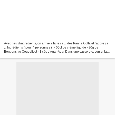
Avec peu d'ingrédients, on arrive à faire ça ... des Panna Cotta et j'adore ça
... Ingrédients ( pour 4 personnes ) : - 50cl de crème liquide - 80g de
Bonbons au Coquelicot - 1 càc d'Agar-Agar Dans une casserole, verser la
crème et ajouter les Bonbons....