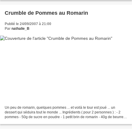
Crumble de Pommes au Romarin
Publié le 24/09/2007 à 21:00
Par
nathalie_B
Un peu de romarin, quelques pommes ... et voilà le tour est joué ... un
dessert qui séduira tout le monde ... Ingrédients ( pour 2 personnes ) : - 2
pommes - 50g de sucre en poudre - 1 petit brin de romarin - 40g de beurre -
30g de farine Peler et épépiner...