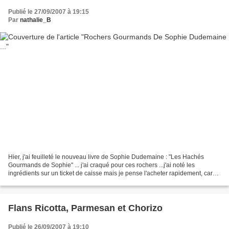
Publié le 27/09/2007 à 19:15
Par
nathalie_B
Hier, j'ai feuilleté le nouveau livre de Sophie Dudemaine : "Les Hachés
Gourmands de Sophie" ... j'ai craqué pour ces rochers ...j'ai noté les
ingrédients sur un ticket de caisse mais je pense l'acheter rapidement, car
d'autres recettes me font envies...
Flans Ricotta, Parmesan et Chorizo
Publié le 26/09/2007 à 19:10