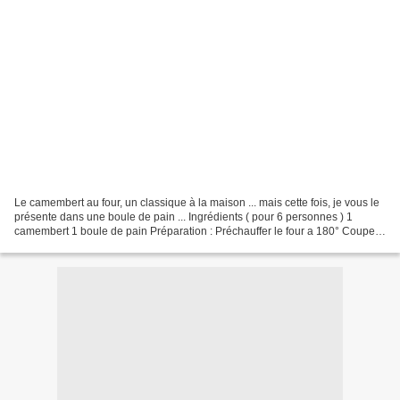
Le camembert au four, un classique à la maison ... mais cette fois, je vous le
présente dans une boule de pain ... Ingrédients ( pour 6 personnes ) 1
camembert 1 boule de pain Préparation : Préchauffer le four a 180° Couper
la tête de la boule de pain....