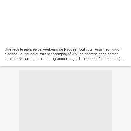
Une recette réalisée ce week-end de Pâques. Tout pour réussir son gigot
d'agneau au four croustillant accompagné d'ail en chemise et de petites
pommes de terre .... tout un programme . Ingrédients ( pour 6 personnes ) 1
Gigot d'Agneau d'environ 1 kg 1...