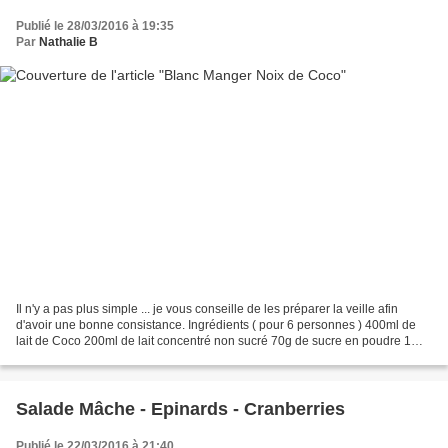
Publié le 28/03/2016 à 19:35
Par
Nathalie B
Il n'y a pas plus simple ... je vous conseille de les préparer la veille afin
d'avoir une bonne consistance. Ingrédients ( pour 6 personnes ) 400ml de
lait de Coco 200ml de lait concentré non sucré 70g de sucre en poudre 1
sachet de sucre vanillé 3 feuille...
Salade Mâche - Epinards - Cranberries
Publié le 22/03/2016 à 21:40