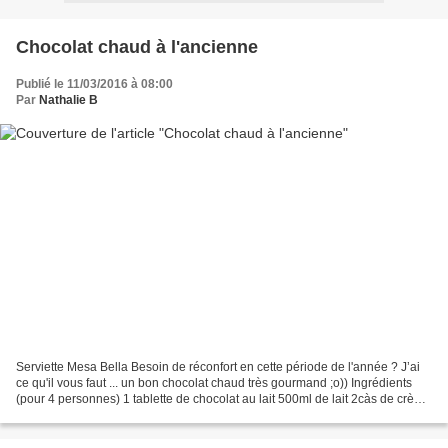
Chocolat chaud à l'ancienne
Publié le 11/03/2016 à 08:00
Par
Nathalie B
Serviette Mesa Bella Besoin de réconfort en cette période de l'année ? J’ai
ce qu'il vous faut ... un bon chocolat chaud très gourmand ;o)) Ingrédients
(pour 4 personnes) 1 tablette de chocolat au lait 500ml de lait 2càs de crème
fraiche liquide entière....