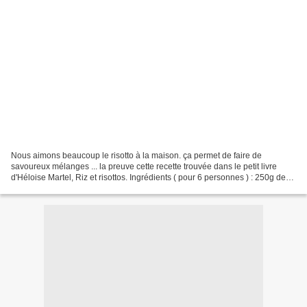
Nous aimons beaucoup le risotto à la maison. ça permet de faire de
savoureux mélanges ... la preuve cette recette trouvée dans le petit livre
d'Héloise Martel, Riz et risottos. Ingrédients ( pour 6 personnes ) : 250g de
riz pour Risotto 2 poireaux 1 oignon...