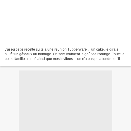
J'ai eu cette recette suite à une réunion Tupperware ... un cake, je dirais
plutôt un gâteaux au fromage. On sent vraiment le goût de l'orange. Toute la
petite famille a aimé ainsi que mes invitées ... on n'a pas pu attendre qu'il
refroidisse. Aussi bon...