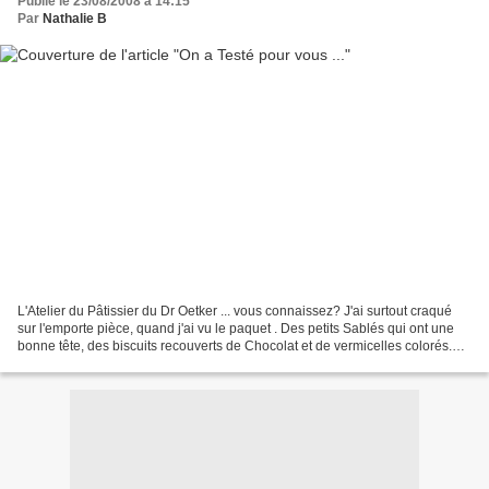
Publié le 23/08/2008 à 14:15
Par
Nathalie B
L'Atelier du Pâtissier du Dr Oetker ... vous connaissez? J'ai surtout craqué
sur l'emporte pièce, quand j'ai vu le paquet . Des petits Sablés qui ont une
bonne tête, des biscuits recouverts de Chocolat et de vermicelles colorés.
Ce Kit est idéal pour...