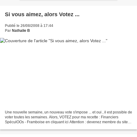
Si vous aimez, alors Votez ...
Publié le 26/08/2008 à 17:44
Par
Nathalie B
Une nouvelle semaine, un nouveau vote s'impose ... et oui , il est possible de
voter toutes les semaines. Alors, VOTEZ pour ma recette : Financiers
SpéculOOs - Framboise en cliquant ici Attention : devenez membre du site
ElleAdore , avant de voter. Merci...