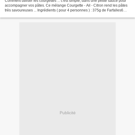
Comment utiliser les courgettes ... c'est simple, dans une petite sauce pour
accompagner vos pâtes. Ce mélange Courgette - Ail - Citron rend les pâtes
très savoureuses ... Ingrédients ( pour 4 personnes ) : 375g de Farfalles6
courgettes moyennes vertes30g...
Publicité