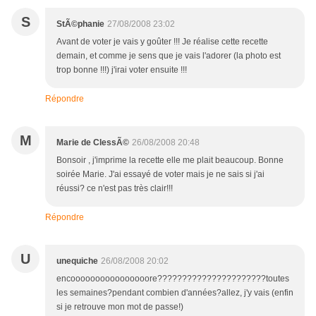
S
StÃ©phanie
27/08/2008 23:02
Avant de voter je vais y goûter !!! Je réalise cette recette
demain, et comme je sens que je vais l'adorer (la photo est
trop bonne !!!) j'irai voter ensuite !!!
Répondre
M
Marie de ClessÃ©
26/08/2008 20:48
Bonsoir , j'imprime la recette elle me plait beaucoup. Bonne
soirée Marie. J'ai essayé de voter mais je ne sais si j'ai
réussi? ce n'est pas très clair!!!
Répondre
U
unequiche
26/08/2008 20:02
encoooooooooooooooore??????????????????????toutes
les semaines?pendant combien d'années?allez, j'y vais (enfin
si je retrouve mon mot de passe!)