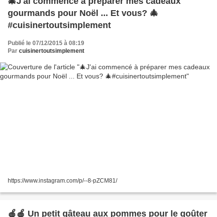
🎄J'ai commencé à préparer mes cadeaux
gourmands pour Noël ... Et vous? 🎄
#cuisinertoutsimplement
Publié le 07/12/2015 à 08:19
Par
cuisinertoutsimplement
https://www.instagram.com/p/--8-pZCM81/
🍎🍎 Un petit gâteau aux pommes pour le goûter