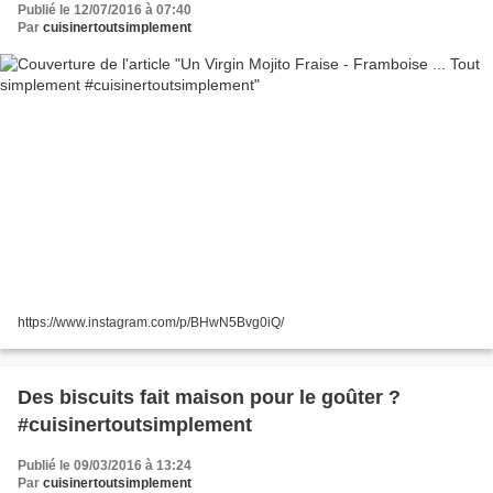
Publié le 12/07/2016 à 07:40
Par
cuisinertoutsimplement
https://www.instagram.com/p/BHwN5Bvg0iQ/
Des biscuits fait maison pour le goûter ?
#cuisinertoutsimplement
Publié le 09/03/2016 à 13:24
Par
cuisinertoutsimplement