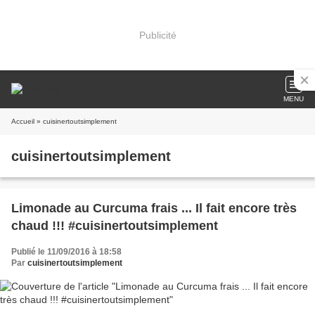
Publicité
MENU
Accueil
» cuisinertoutsimplement
cuisinertoutsimplement
Limonade au Curcuma frais ... Il fait encore très
chaud !!! #cuisinertoutsimplement
Publié le 11/09/2016 à 18:58
Par
cuisinertoutsimplement