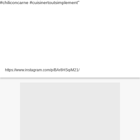
https://www.instagram.com/p/BAr8HSqiM21/