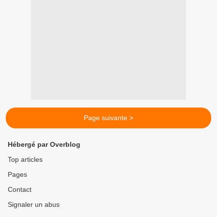
Page suivante >
Hébergé par Overblog
Top articles
Pages
Contact
Signaler un abus