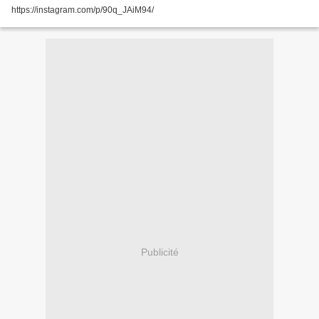
https://instagram.com/p/90q_JAiM94/
Publicité