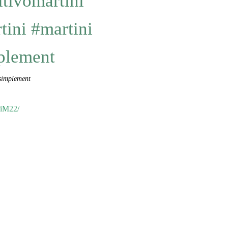
tivomartini
ini #martini
mplement
tsimplement
DiM22/