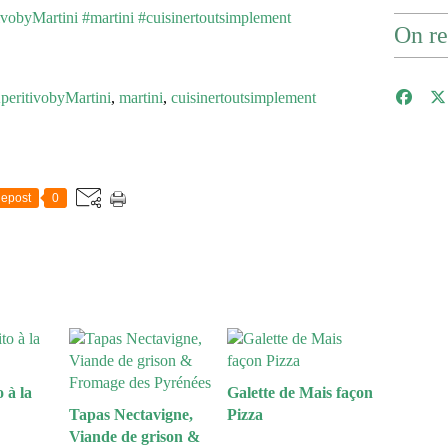
On re
peritivobyMartini
,
martini
,
cuisinertoutsimplement
epost
0
 à la
Galette de Mais façon
Tapas Nectavigne,
Pizza
Viande de grison &