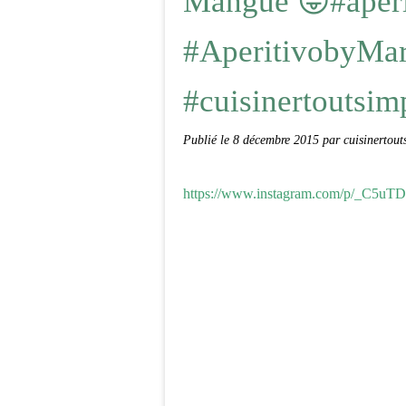
Mangue 😜#aperi
#AperitivobyMart
#cuisinertoutsi
Publié le
8 décembre 2015
par cuisinertou
https://www.instagram.com/p/_C5uT