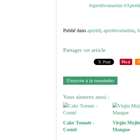
Publié dans
aperitif
,
aperitivomartini
,
A
Partager cet article
R
S'inscrire à la newsletter
Vous aimerez aussi :
Cake Tomate -
Virgin Mojito
Comté
Mangue