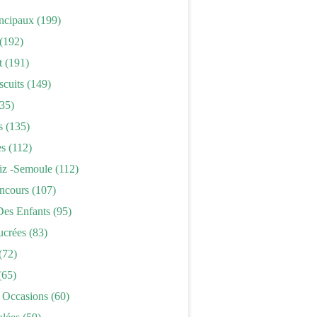
incipaux
(199)
(192)
t
(191)
scuits
(149)
35)
s
(135)
es
(112)
iz -semoule
(112)
ncours
(107)
Des Enfants
(95)
ucrées
(83)
(72)
(65)
 Occasions
(60)