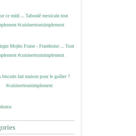
photos
ories