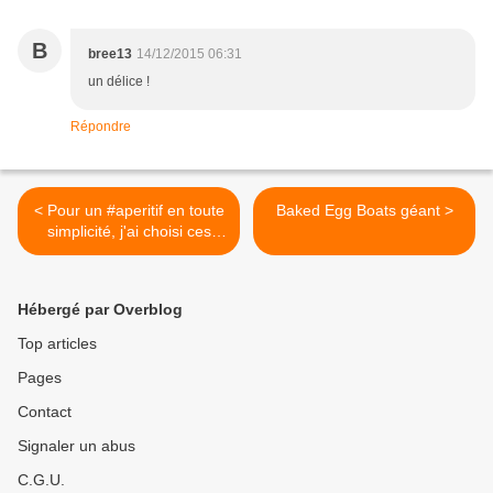
B
bree13
14/12/2015 06:31
un délice !
Répondre
< Pour un #aperitif en toute
Baked Egg Boats géant >
simplicité, j'ai choisi ces
petites bouchées Foie gras
- Mangue 😜
#aperitivomartini
Hébergé par Overblog
#AperitivobyMartini #martini
#cuisinertoutsimplement
Top articles
Pages
Contact
Signaler un abus
C.G.U.