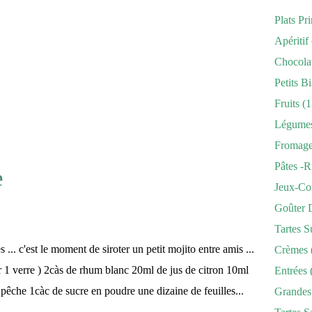
Plats Pr
Apéritif
Chocola
Petits Bi
Fruits
(1
Légume
Fromag
Pâtes -r
e
Jeux-Co
Goûter 
Tartes S
s ... c'est le moment de siroter un petit mojito entre amis ...
Crèmes
r 1 verre ) 2càs de rhum blanc 20ml de jus de citron 10ml
Entrées
 pêche 1càc de sucre en poudre une dizaine de feuilles...
Grandes