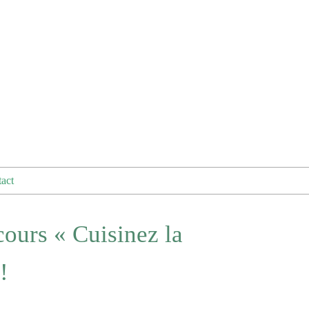
act
cours « Cuisinez la
!