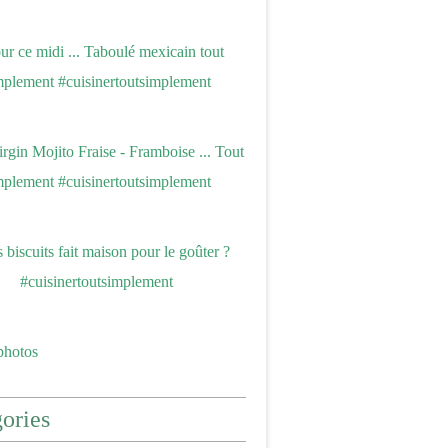
photos
ories