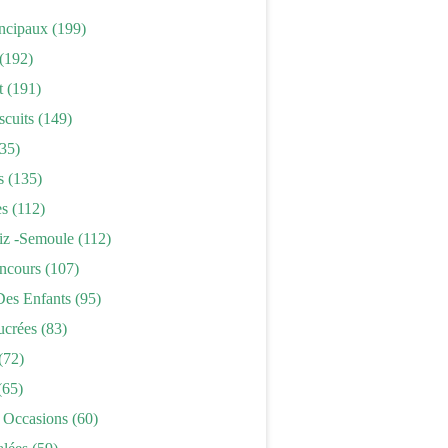
incipaux
(199)
(192)
t
(191)
scuits
(149)
35)
s
(135)
es
(112)
iz -semoule
(112)
ncours
(107)
Des Enfants
(95)
ucrées
(83)
(72)
(65)
 Occasions
(60)