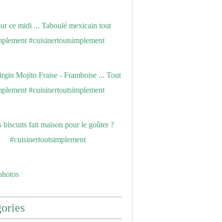
photos
ories