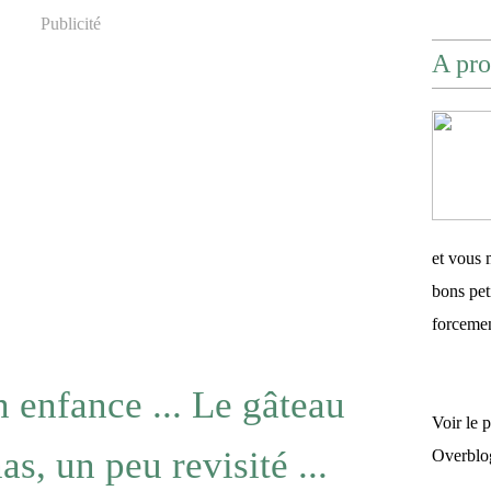
Publicité
A pro
et vous 
bons pet
forceme
 enfance ... Le gâteau
Voir le 
s, un peu revisité ...
Overblo