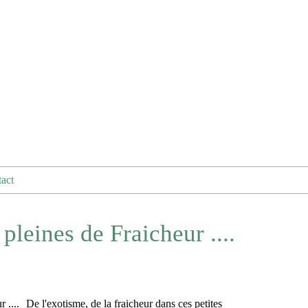
act
pleines de Fraicheur ....
De l'exotisme, de la fraicheur dans ces petites