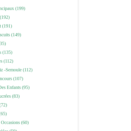
incipaux
(199)
(192)
t
(191)
scuits
(149)
35)
s
(135)
es
(112)
iz -semoule
(112)
ncours
(107)
Des Enfants
(95)
ucrées
(83)
(72)
(65)
 Occasions
(60)