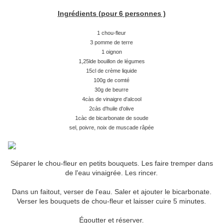
Ingrédients (pour 6 personnes )
1 chou-fleur
3 pomme de terre
1 oignon
1,25lde bouillon de légumes
15cl de crème liquide
100g de comté
30g de beurre
4càs de vinaigre d'alcool
2càs d'huile d'olive
1càc de bicarbonate de soude
sel, poivre, noix de muscade râpée
Séparer le chou-fleur en petits bouquets. Les faire tremper dans
de l'eau vinaigrée. Les rincer.
Dans un faitout, verser de l'eau. Saler et ajouter le bicarbonate.
Verser les bouquets de chou-fleur et laisser cuire 5 minutes.
Égoutter et réserver.