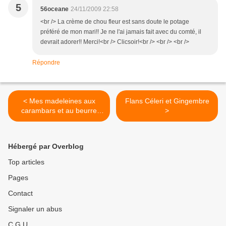
5
56oceane
24/11/2009 22:58
<br /> La crème de chou fleur est sans doute le potage
préféré de mon mari!! Je ne l'ai jamais fait avec du comté, il
devrait adorer!! Merci!<br /> Clicsoir!<br /> <br /> <br />
Répondre
< Mes madeleines aux
Flans Céleri et Gingembre
carambars et au beurre
>
salé ...
Hébergé par Overblog
Top articles
Pages
Contact
Signaler un abus
C.G.U.