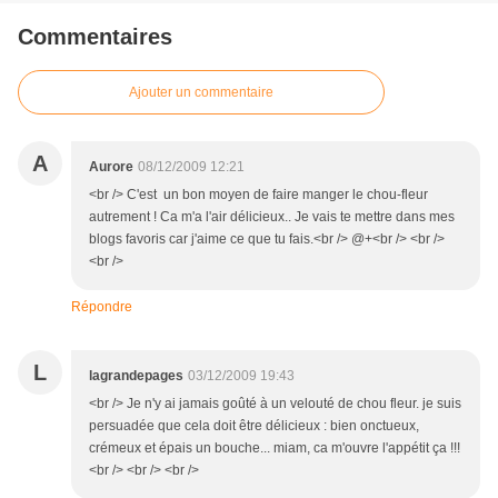
Commentaires
Ajouter un commentaire
A
Aurore
08/12/2009 12:21
<br /> C'est un bon moyen de faire manger le chou-fleur
autrement ! Ca m'a l'air délicieux.. Je vais te mettre dans mes
blogs favoris car j'aime ce que tu fais.<br /> @+<br /> <br />
<br />
Répondre
L
lagrandepages
03/12/2009 19:43
<br /> Je n'y ai jamais goûté à un velouté de chou fleur. je suis
persuadée que cela doit être délicieux : bien onctueux,
crémeux et épais un bouche... miam, ca m'ouvre l'appétit ça !!!
<br /> <br /> <br />