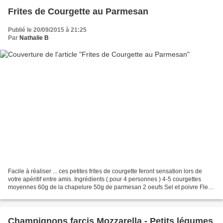
Frites de Courgette au Parmesan
Publié le 20/09/2015 à 21:25
Par
Nathalie B
Facile à réaliser ... ces petites frites de courgette feront sensation lors de
votre apéritif entre amis. Ingrédients ( pour 4 personnes ) 4-5 courgettes
moyennes 60g de la chapelure 50g de parmesan 2 oeufs Sel et poivre Fleur
de sel Préparation : Préchauffer...
Champignons farcis Mozzarella - Petits légumes