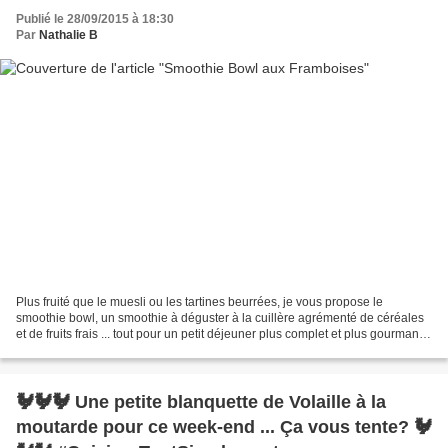
Publié le 28/09/2015 à 18:30
Par
Nathalie B
Plus fruité que le muesli ou les tartines beurrées, je vous propose le
smoothie bowl, un smoothie à déguster à la cuillère agrémenté de céréales
et de fruits frais ... tout pour un petit déjeuner plus complet et plus gourmand.
Ingrédients ( pour 1 personne...
🐓🐓🐓 Une petite blanquette de Volaille à la
moutarde pour ce week-end ... Ça vous tente? 🐓