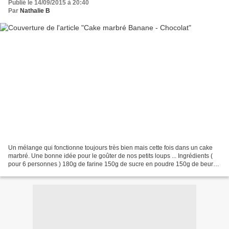
Publié le 14/09/2015 à 20:40
Par
Nathalie B
Un mélange qui fonctionne toujours très bien mais cette fois dans un cake
marbré. Une bonne idée pour le goûter de nos petits loups ... Ingrédients (
pour 6 personnes ) 180g de farine 150g de sucre en poudre 150g de beurre
demi sel 75g de chocolat pâtissier...