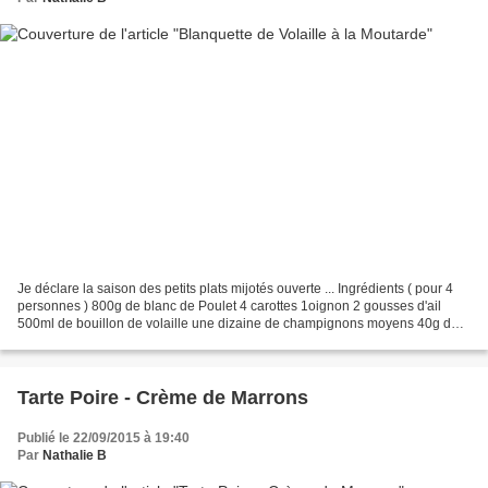
Je déclare la saison des petits plats mijotés ouverte ... Ingrédients ( pour 4
personnes ) 800g de blanc de Poulet 4 carottes 1oignon 2 gousses d'ail
500ml de bouillon de volaille une dizaine de champignons moyens 40g de
farine 15cl de vin blanc 2 jaunes...
Tarte Poire - Crème de Marrons
Publié le 22/09/2015 à 19:40
Par
Nathalie B