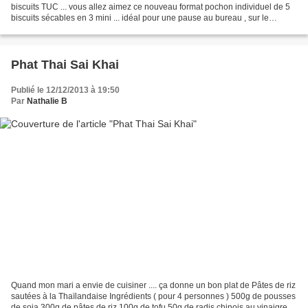
biscuits TUC ... vous allez aimez ce nouveau format pochon individuel de 5
biscuits sécables en 3 mini ... idéal pour une pause au bureau , sur le
chemin du retour ou tout simplement...
Phat Thai Sai Khai
Publié le 12/12/2013 à 19:50
Par
Nathalie B
Quand mon mari a envie de cuisiner .... ça donne un bon plat de Pâtes de riz
sautées à la Thaïlandaise Ingrédients ( pour 4 personnes ) 500g de pousses
de soja 300g de pâtes de riz 100g de tofu 50g de radis chinois au vinaigre