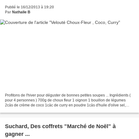
Publié le 16/12/2013 à 19:20
Par
Nathalie B
Profitons de l'hiver pour déguster de bonnes petites soupes ... Ingrédients (
pour 4 personnes ) 700g de choux fleur 1 oignon 1 bouillon de légumes
2càs de crème de coco 1càc de curry en poudre 1càs d'huile d'olive sel,
poivre Nettoyer et coupé le choux-fleur...
Suchard, Des coffrets "Marché de Noël" à
gagner ...