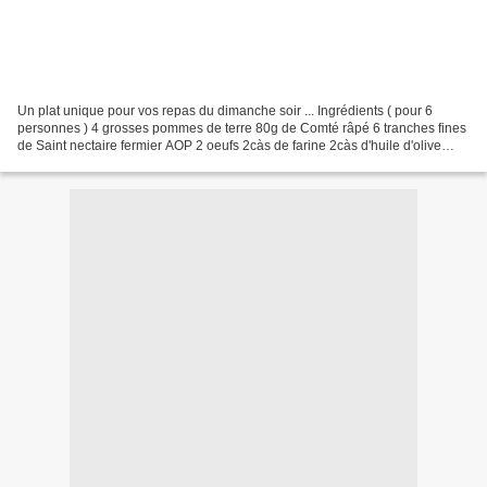
Un plat unique pour vos repas du dimanche soir ... Ingrédients ( pour 6
personnes ) 4 grosses pommes de terre 80g de Comté râpé 6 tranches fines
de Saint nectaire fermier AOP 2 oeufs 2càs de farine 2càs d'huile d'olive
Quelques cerneaux de Noix sel, poivre...