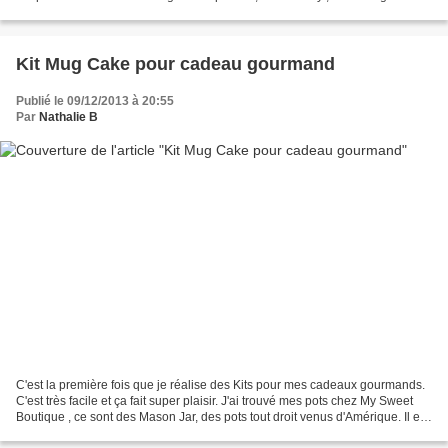
traditionnel du Béarn et du Pays Basque,...
Kit Mug Cake pour cadeau gourmand
Publié le 09/12/2013 à 20:55
Par
Nathalie B
C'est la première fois que je réalise des Kits pour mes cadeaux gourmands.
C'est très facile et ça fait super plaisir. J'ai trouvé mes pots chez My Sweet
Boutique , ce sont des Mason Jar, des pots tout droit venus d'Amérique. Il est
possible de les faire...