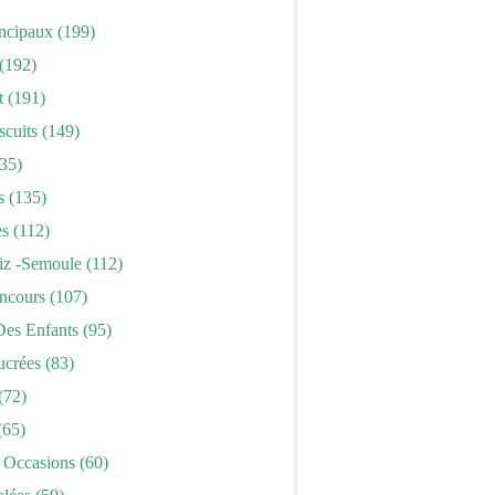
incipaux
(199)
(192)
t
(191)
scuits
(149)
35)
s
(135)
es
(112)
iz -semoule
(112)
ncours
(107)
Des Enfants
(95)
ucrées
(83)
(72)
(65)
 Occasions
(60)