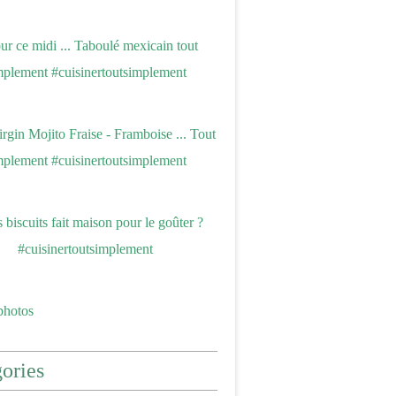
photos
ories