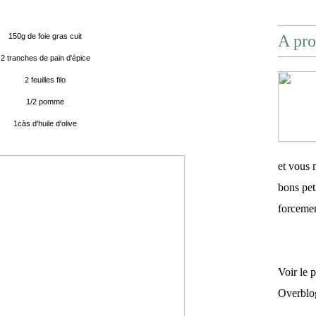
150g de foie gras cuit
A pro
2 tranches de pain d'épice
2 feuilles filo
1/2 pomme
1càs d'huile d'olive
et vous 
bons pet
forceme
Voir le 
Overblo