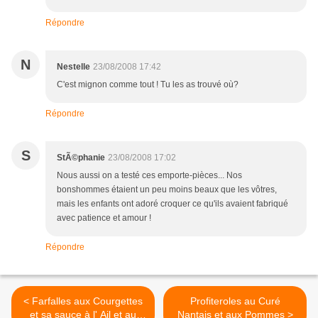
Répondre
N
Nestelle
23/08/2008 17:42
C'est mignon comme tout ! Tu les as trouvé où?
Répondre
S
StÃ©phanie
23/08/2008 17:02
Nous aussi on a testé ces emporte-pièces... Nos
bonshommes étaient un peu moins beaux que les vôtres,
mais les enfants ont adoré croquer ce qu'ils avaient fabriqué
avec patience et amour !
Répondre
< Farfalles aux Courgettes
Profiteroles au Curé
et sa sauce à l' Ail et au
Nantais et aux Pommes >