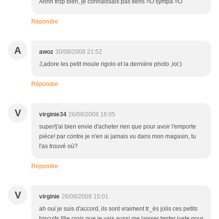
Ahhh trop bien, je connaissais pas tiens =O sympa =O
Répondre
A
awoz
30/08/2008 21:52
J,adore les petit moule rigolo et la dernière photo ,lol:)
Répondre
V
virginie34
26/08/2008 16:05
super!j'ai bien envie d'acheter rien que pour avoir l'emporte
pièce! par contre je n'en ai jamais vu dans mon magasin, tu
l'as trouvé où?
Répondre
V
virginie
26/08/2008 15:01
ah oui je suis d'accord, ils sont vraiment tr_ès jolis ces petits
biscuits !!!je crois que je vais aussi me laisser tenter juste pour