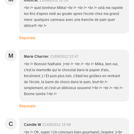
missclic
21/09/2012 22:53
<br /> quel bonheur Milka! <br /> <br /> <br /> celà me rapelle
les fins d'apres midi au gouter apres l'ecole chez ma grand
mere: quelques carreaux avec une tranche de pain quel
délice!!! <br />
Répondre
M
Marie Charrier
21/09/2012 22:47
<br /> Bonsoir Nathalie :)<br /> <br /> <br /> Milka, ben oui,
c'est la marmotte qui le chocolat dans le papier d'alu,
forcément ;) ! Et puis plus loin, c'était les goûters en rentrant
de l'école, la barre de choco dans le pain, tout<br />
simplement, et c'est un délicieux souvenir !<br /> <br /> <br />
Bonne soirée !<br />
Répondre
C
Camille W
21/09/2012 15:49
<br /> Oh, super ! Un concours bien gourmand, j'espère ;)<br