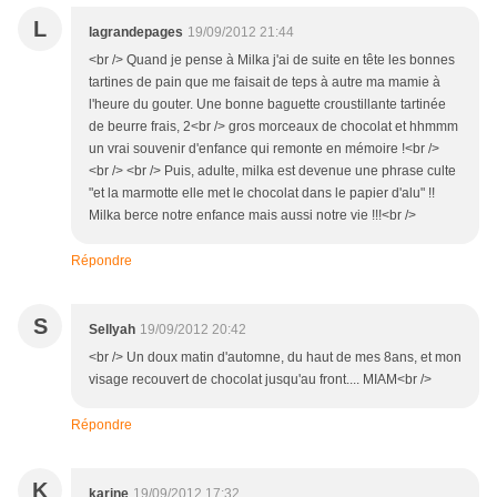
L
lagrandepages
19/09/2012 21:44
<br /> Quand je pense à Milka j'ai de suite en tête les bonnes
tartines de pain que me faisait de teps à autre ma mamie à
l'heure du gouter. Une bonne baguette croustillante tartinée
de beurre frais, 2<br /> gros morceaux de chocolat et hhmmm
un vrai souvenir d'enfance qui remonte en mémoire !<br />
<br /> <br /> Puis, adulte, milka est devenue une phrase culte
"et la marmotte elle met le chocolat dans le papier d'alu" !!
Milka berce notre enfance mais aussi notre vie !!!<br />
Répondre
S
Sellyah
19/09/2012 20:42
<br /> Un doux matin d'automne, du haut de mes 8ans, et mon
visage recouvert de chocolat jusqu'au front.... MIAM<br />
Répondre
K
karine
19/09/2012 17:32