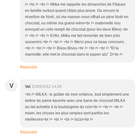
/> <br /> <br /> Milka me rappelle les dimanches de Pâques
en famille surtout quand j'étais plus jeune. Ou encore le
réveillon de Noël, où ma maman nous offrait un père Noël en
chocolat, ou même ma grand-mère<br /> maternelle nou
envoyait un colis rempli de chocolat (pour les deux fêtes).<br
/> <br /> <br /> Enfin, Milka me fait remonter de bien jolis
souvenirs.<br /> <br /> <br /> Merci pour ce beau concours,
<br /> <br /> <br /> Bisou Bisou.<br /> <br /> <br /> "Et la
marmotte, elle met le chocolat dans le papier alu" ;D<br />
Répondre
V
Val
21/09/2012 14:08
<br /> MILKA : le goûter de mon enfance, tout simplement une
tartine de paine beurrée avec une barre de chocolat MILKA
au lait achetée à la boulangerie du coin<br /> <br /> <br />
miam, les choses les plus simples sont parfois les
meilleures<br /> <br /> <br /> bizzs<br />
Répondre