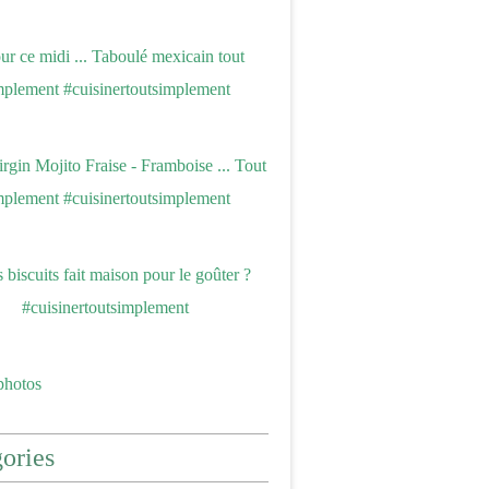
photos
ories