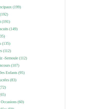
incipaux
(199)
(192)
t
(191)
scuits
(149)
35)
s
(135)
es
(112)
iz -semoule
(112)
ncours
(107)
Des Enfants
(95)
ucrées
(83)
(72)
(65)
 Occasions
(60)