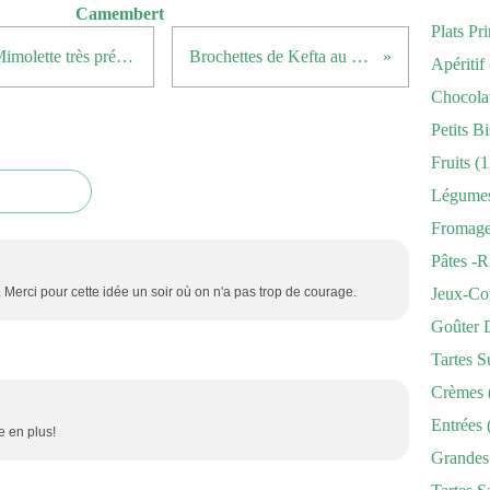
Camembert
Plats Pr
Des CooKies au fromage ... à la Mimolette très précisément
Brochettes de Kefta au Boeuf
Apéritif
Chocola
Petits Bi
Fruits
(1
Légume
Fromag
Pâtes -r
Merci pour cette idée un soir où on n'a pas trop de courage.
Jeux-Co
Goûter 
Tartes S
Crèmes
Entrées
ie en plus!
Grandes