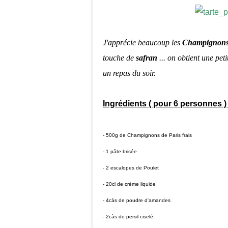
J'apprécie beaucoup les
Champignon
touche de
safran
... on obtient une pet
un repas du soir.
Ingrédients ( pour 6 personnes ) 
- 500g de Champignons de Paris frais
- 1 pâte brisée
- 2 escalopes de Poulet
- 20cl de crème liquide
- 4càs de poudre d'amandes
- 2càs de persil ciselé