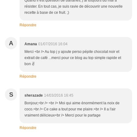
Quand il est question de bananes, j’ai toujours du mal à
résister. En tout cas, je suis ravie de découvrir une nouvelle
recette à base de ce fruit. ;)
Répondre
A
Amana
01/07/2016 16:04
Merci <br /> Au top j y ajoute perso pépite chocolat noir et
extrait de café ...merci pour ce blog au top simple rapide et
bon ✌
Répondre
S
sherazade
14/03/2016 16:45
Bonjour,<br /> <br /> Moi qui aime énormément la noix de
coco.<br /> Ce cake a tout pour me plaire.<br /> Il a l'air
vraiment délicieux<br /> Merci pour le partage
Répondre