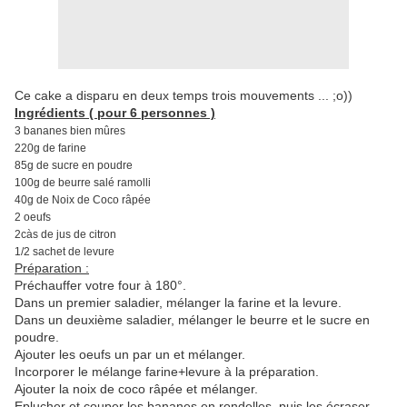
Ce cake a disparu en deux temps trois mouvements ... ;o))
Ingrédients ( pour 6 personnes )
3 bananes bien mûres
220g de farine
85g de sucre en poudre
100g de beurre salé ramolli
40g de Noix de Coco râpée
2 oeufs
2càs de jus de citron
1/2 sachet de levure
Préparation :
Préchauffer votre four à 180°.
Dans un premier saladier, mélanger la farine et la levure.
Dans un deuxième saladier, mélanger le beurre et le sucre en
poudre.
Ajouter les oeufs un par un et mélanger.
Incorporer le mélange farine+levure à la préparation.
Ajouter la noix de coco râpée et mélanger.
Eplucher et couper les bananes en rondelles, puis les écraser