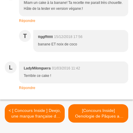
Miam un cake à la banane! Ta recette me parait très chouette.
Hâte de la tester en version végane:!
Répondre
T
ttggffttttt
15/12/2018 17:56
banane ET noix de coco
L
LadyMilonguera
01/03/2016 11:42
Terrible ce cake !
Répondre
< [ Concours Inside ] Deejo,
[Concours Inside]
une marque française de
Oenologie de Pâques au
couteaux personnalisables
château Larrivet Haut-Brion
>