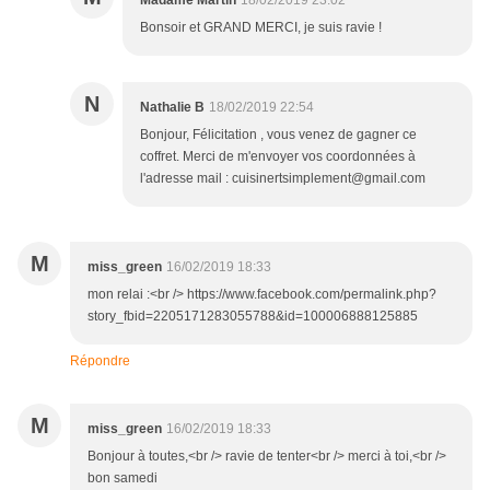
Madame Martin
18/02/2019 23:02
Bonsoir et GRAND MERCI, je suis ravie !
N
Nathalie B
18/02/2019 22:54
Bonjour, Félicitation , vous venez de gagner ce
coffret. Merci de m'envoyer vos coordonnées à
l'adresse mail : cuisinertsimplement@gmail.com
M
miss_green
16/02/2019 18:33
mon relai :<br /> https://www.facebook.com/permalink.php?
story_fbid=2205171283055788&id=100006888125885
Répondre
M
miss_green
16/02/2019 18:33
Bonjour à toutes,<br /> ravie de tenter<br /> merci à toi,<br />
bon samedi