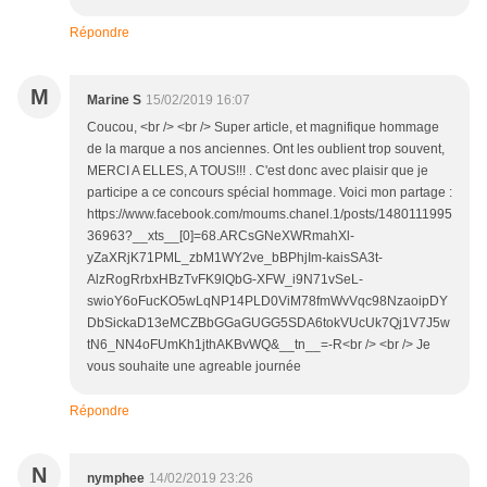
Répondre
M
Marine S
15/02/2019 16:07
Coucou, <br /> <br /> Super article, et magnifique hommage
de la marque a nos anciennes. Ont les oublient trop souvent,
MERCI A ELLES, A TOUS!!! . C'est donc avec plaisir que je
participe a ce concours spécial hommage. Voici mon partage :
https://www.facebook.com/moums.chanel.1/posts/1480111995
36963?__xts__[0]=68.ARCsGNeXWRmahXl-
yZaXRjK71PML_zbM1WY2ve_bBPhjIm-kaisSA3t-
AlzRogRrbxHBzTvFK9lQbG-XFW_i9N71vSeL-
swioY6oFucKO5wLqNP14PLD0ViM78fmWvVqc98NzaoipDY
DbSickaD13eMCZBbGGaGUGG5SDA6tokVUcUk7Qj1V7J5w
tN6_NN4oFUmKh1jthAKBvWQ&__tn__=-R<br /> <br /> Je
vous souhaite une agreable journée
Répondre
N
nymphee
14/02/2019 23:26