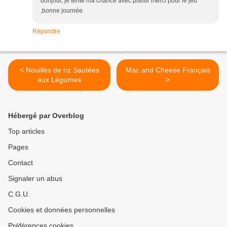
bonjour, je tente ma chance avec plaisir merci pour le jeu
,bonne journée
Répondre
< Nouilles de riz Sautées
Mac and Cheese Français
aux Légumes
>
Hébergé par Overblog
Top articles
Pages
Contact
Signaler un abus
C.G.U.
Cookies et données personnelles
Préférences cookies