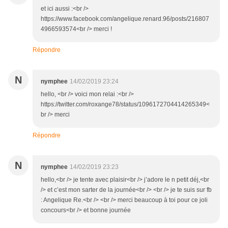
et ici aussi :<br />
https://www.facebook.com/angelique.renard.96/posts/216807
4966593574<br /> merci !
Répondre
N
nymphee
14/02/2019 23:24
hello, <br /> voici mon relai :<br />
https://twitter.com/roxange78/status/1096172704414265349<
br /> merci
Répondre
N
nymphee
14/02/2019 23:23
hello,<br /> je tente avec plaisir<br /> j’adore le n petit déj,<br
/> et c’est mon sarter de la journée<br /> <br /> je te suis sur fb
: Angelique Re.<br /> <br /> merci beaucoup à toi pour ce joli
concours<br /> et bonne journée