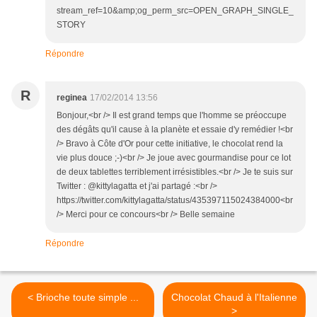
stream_ref=10&amp;og_perm_src=OPEN_GRAPH_SINGLE_
STORY
Répondre
R
reginea
17/02/2014 13:56
Bonjour,<br /> Il est grand temps que l'homme se préoccupe
des dégâts qu'il cause à la planète et essaie d'y remédier !<br
/> Bravo à Côte d'Or pour cette initiative, le chocolat rend la
vie plus douce ;-)<br /> Je joue avec gourmandise pour ce lot
de deux tablettes terriblement irrésistibles.<br /> Je te suis sur
Twitter : @kittylagatta et j'ai partagé :<br />
https://twitter.com/kittylagatta/status/435397115024384000<br
/> Merci pour ce concours<br /> Belle semaine
Répondre
< Brioche toute simple ...
Chocolat Chaud à l'Italienne
>