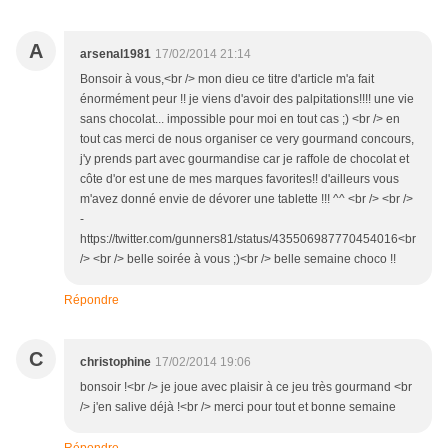
A
arsenal1981
17/02/2014 21:14
Bonsoir à vous,<br /> mon dieu ce titre d'article m'a fait
énormément peur !! je viens d'avoir des palpitations!!!! une vie
sans chocolat... impossible pour moi en tout cas ;) <br /> en
tout cas merci de nous organiser ce very gourmand concours,
j'y prends part avec gourmandise car je raffole de chocolat et
côte d'or est une de mes marques favorites!! d'ailleurs vous
m'avez donné envie de dévorer une tablette !!! ^^ <br /> <br />
-
https://twitter.com/gunners81/status/435506987770454016<br
/> <br /> belle soirée à vous ;)<br /> belle semaine choco !!
Répondre
C
christophine
17/02/2014 19:06
bonsoir !<br /> je joue avec plaisir à ce jeu très gourmand <br
/> j'en salive déjà !<br /> merci pour tout et bonne semaine