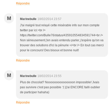
Répondre
M
Marinebulle
18/02/2014 23:57
J'ai malgré tout relayé cette misérable info sur mon compte
twitter par ici:<br />
https://twitter.com/Bulle76/status/435910554834591744<br />
Non sérieusement j'en avais entendu parler, j'espère qu'on va
trouver des solutions d'ici la pénurie =/<br /> En tout cas merci
pour le concours! Des bisoux et bonne nuit!
Répondre
M
Marinebulle
18/02/2014 23:55
Plus de chocolat? Nooooooooooooooon impossible! Jvais
pas survivre c'est pas possible :'( (j'ai ENCORE failli oublier
de participer hahaha)
Répondre