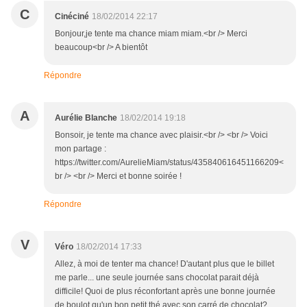
C
Cinéciné
18/02/2014 22:17
Bonjour,je tente ma chance miam miam.<br /> Merci
beaucoup<br /> A bientôt
Répondre
A
Aurélie Blanche
18/02/2014 19:18
Bonsoir, je tente ma chance avec plaisir.<br /> <br /> Voici
mon partage :
https://twitter.com/AurelieMiam/status/435840616451166209<
br /> <br /> Merci et bonne soirée !
Répondre
V
Véro
18/02/2014 17:33
Allez, à moi de tenter ma chance! D'autant plus que le billet
me parle... une seule journée sans chocolat parait déjà
difficile! Quoi de plus réconfortant après une bonne journée
de boulot qu'un bon petit thé avec son carré de chocolat?