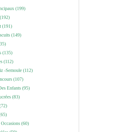
incipaux
(199)
(192)
t
(191)
scuits
(149)
35)
s
(135)
es
(112)
iz -semoule
(112)
ncours
(107)
Des Enfants
(95)
ucrées
(83)
(72)
(65)
 Occasions
(60)