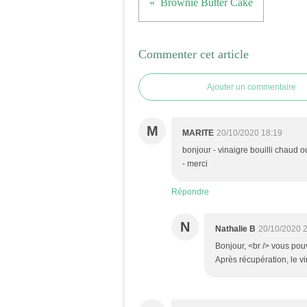
Brownie Butter Cake
Commenter cet article
Ajouter un commentaire
M
MARITE
20/10/2020 18:19
bonjour - vinaigre bouilli chaud o
- merci
Répondre
N
Nathalie B
20/10/2020 
Bonjour, <br /> vous pouv
Après récupération, le vin