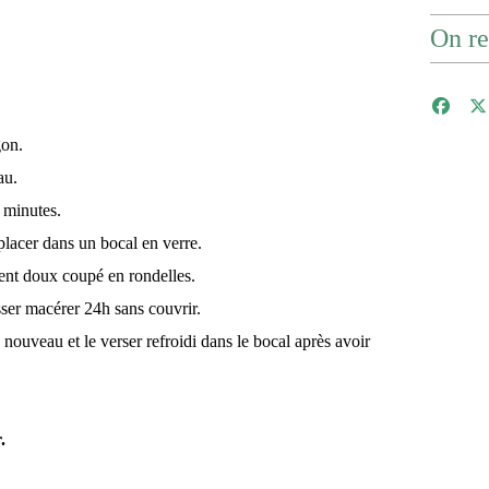
On re
gon.
au.
 minutes.
 placer dans un bocal en verre.
iment doux coupé en rondelles.
isser macérer 24h sans couvrir.
à nouveau et le verser refroidi dans le bocal après avoir
.