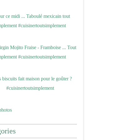
photos
ories