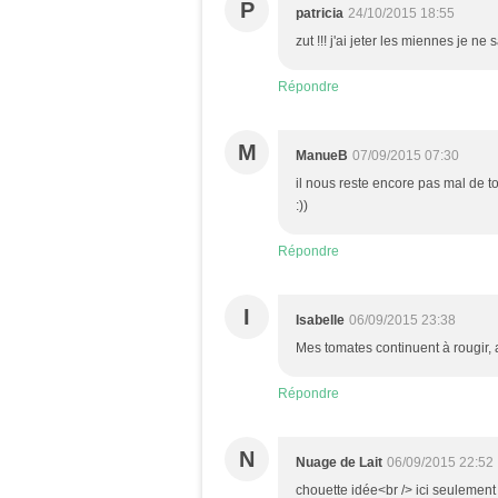
P
patricia
24/10/2015 18:55
zut !!! j'ai jeter les miennes je 
Répondre
M
ManueB
07/09/2015 07:30
il nous reste encore pas mal de to
:))
Répondre
I
Isabelle
06/09/2015 23:38
Mes tomates continuent à rougir, a
Répondre
N
Nuage de Lait
06/09/2015 22:52
chouette idée<br /> ici seulement