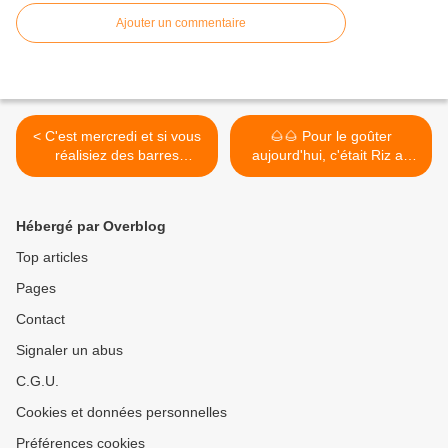
Ajouter un commentaire
< C'est mercredi et si vous
🌰🌰 Pour le goûter
réalisiez des barres
aujourd'hui, c'était Riz au
chocolatées à la Noix De
Lait à la Noisette ...
CoCo .... 🍫🍫
#rizaulait #noisette 🌰🌰
#CuisinerToutSimplement
#CuisinerToutSimplement >
Hébergé par Overblog
#barrechocolatée #chocolat
#noixdecoco
Top articles
Pages
Contact
Signaler un abus
C.G.U.
Cookies et données personnelles
Préférences cookies