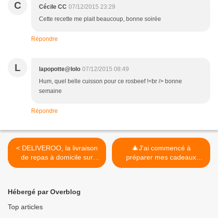
C
Cécile CC
07/12/2015 23:29
Cette recette me plait beaucoup, bonne soirée
Répondre
L
lapopotte@lolo
07/12/2015 08:49
Hum, quel belle cuisson pour ce rosbeef !<br /> bonne
semaine
Répondre
< DELIVEROO, la livraison
🎄J'ai commencé à
de repas à domicile sur
préparer mes cadeaux
Bordeaux
gourmands pour Noël ... Et
vous? 🎄
#cuisinertoutsimplement >
Hébergé par Overblog
Top articles