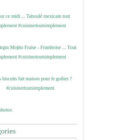
photos
ories