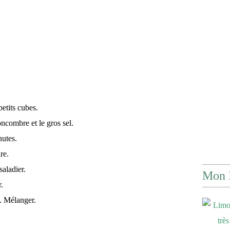
etits cubes.
ncombre et le gros sel.
nutes.
re.
aladier.
Mon 
.
e. Mélanger.