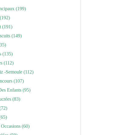
incipaux
(199)
(192)
t
(191)
scuits
(149)
35)
s
(135)
es
(112)
iz -semoule
(112)
ncours
(107)
Des Enfants
(95)
ucrées
(83)
(72)
(65)
 Occasions
(60)