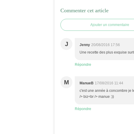
Commenter cet article
Ajouter un commentaire
J
Jenny
20/08/2016 17:56
Une recette des plus exquise surto
Répondre
M
ManueB
17/08/2016 11:44
c'est une année à concombre je les
/> biz<br /> manue :))
Répondre