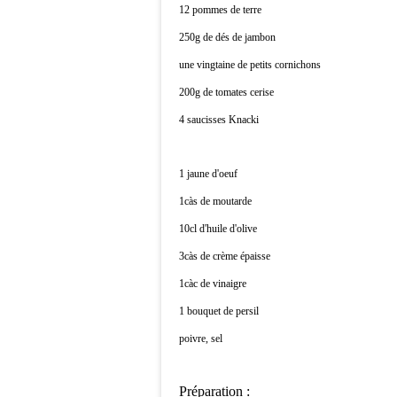
12 pommes de terre
250g de dés de jambon
une vingtaine de petits cornichons
200g de tomates cerise
4 saucisses Knacki
1 jaune d'oeuf
1càs de moutarde
10cl d'huile d'olive
3càs de crème épaisse
1càc de vinaigre
1 bouquet de persil
poivre, sel
Préparation :