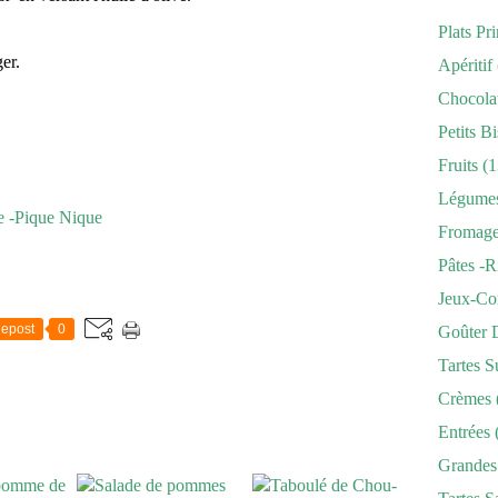
Plats Pr
er.
Apéritif
Chocola
Petits Bi
Fruits
(1
Légume
e -Pique Nique
Fromag
Pâtes -r
Jeux-Co
epost
0
Goûter 
Tartes S
Crèmes
Entrées
Grandes