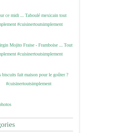
photos
ories