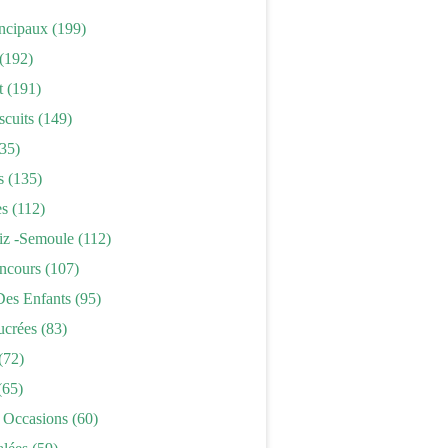
incipaux
(199)
(192)
t
(191)
scuits
(149)
35)
s
(135)
es
(112)
iz -semoule
(112)
ncours
(107)
Des Enfants
(95)
ucrées
(83)
(72)
(65)
 Occasions
(60)