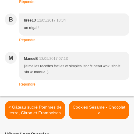
Répondre
B
bree13
12/05/2017 18:34
un régal !
Répondre
M
ManueB
12/05/2017 07:13
j'aime les recettes faciles et simples !<br /> beau wok !<br />
<br /> manue :)
Répondre
< Gâteau sucré Pommes de
Cookies Sésame - Chocolat
terre, Citron et Framboises
>